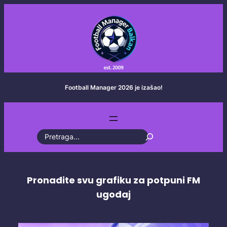
Skoči
na
sadržaj
Football Manager 2026 je izašao!
S
e
a
Pronađite svu grafiku za potpuni FM
r
ugođaj
c
h