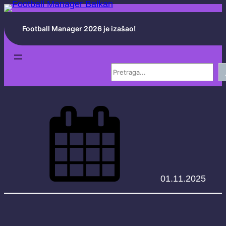
Skoči
na
Football Manager 2026 je izašao!
sadržaj
S
e
a
r
c
h
01.11.2025